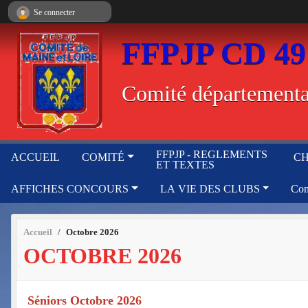
Panneau de gestion des cookies
Se connecter
FFPJP CD 49
Comité départemental
FFPJP - REGLEMENTS
ACCUEIL
COMITÉ
CH
ET TEXTES
AFFICHES CONCOURS
LA VIE DES CLUBS
Con
Accueil
Octobre 2026
OCTOBRE 2026
Séniors Octobre 2026