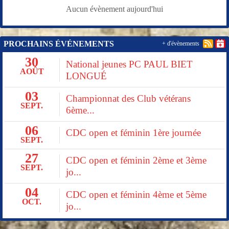
Aucun évènement aujourd'hui
PROCHAINS ÉVÉNEMENTS
+ d'évènements
30
National jeunes PC PAUL BIET
AOÛT
LONGUÉ
03
Championnat des Club vétérans
SEPT.
6ème...
06
CDC open et féminin 1ère journée
SEPT.
27
CDC open et féminin 2ème et 3ème
SEPT.
jo...
04
CDC open et féminin 4ème et 5ème
OCT.
jo...