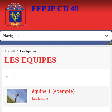
Panneau de gestion des cookies
FFPJP CD 49
Accueil
Les équipes
LES ÉQUIPES
1 équipe
équipe 1 (exemple)
Lire la suite