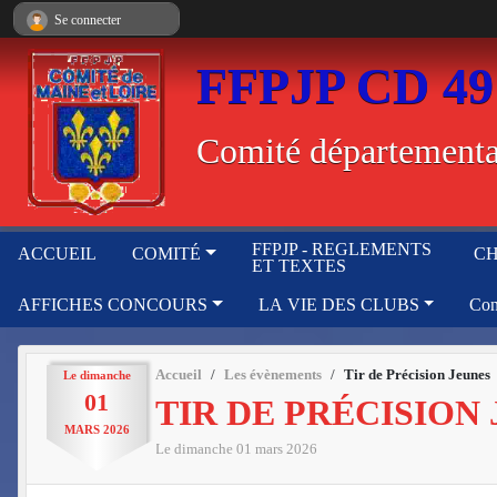
Panneau de gestion des cookies
Se connecter
FFPJP CD 49
Comité départemental
FFPJP - REGLEMENTS
ACCUEIL
COMITÉ
CH
ET TEXTES
AFFICHES CONCOURS
LA VIE DES CLUBS
Con
Accueil
Les évènements
Tir de Précision Jeunes
Le
dimanche
01
TIR DE PRÉCISION
MARS
2026
Le
dimanche
01
mars
2026