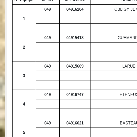
049
04916204
OBLIGY J
1
049
04915418
GUEMARD
2
049
04915609
LARUE 
3
049
04916747
LETENEU
4
049
04916021
BASTEA
5