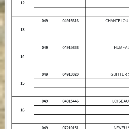
12
049
04915616
CHANTELOU
13
049
04915636
HUMEAU
14
049
04913020
GUITTER
15
049
04915446
LOISEAU
16
049
07210151
NEVEU 