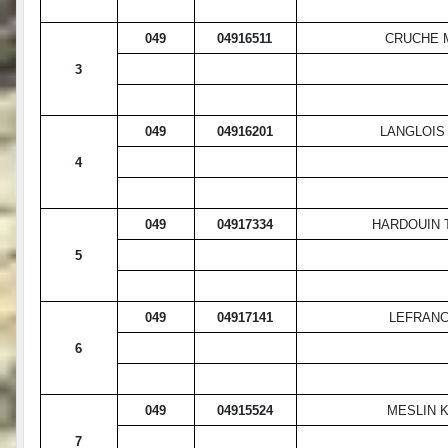
049
04916511
CRUCHE 
3
049
04916201
LANGLOIS
4
049
04917334
HARDOUIN 
5
049
04917141
LEFRANC
6
049
04915524
MESLIN K
7