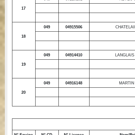
17
049
04915506
CHATELAI
18
049
04914410
LANGLAIS
19
049
04916148
MARTIN
20
N° Equipe
N° CD
N° Licence
Nom/Pr