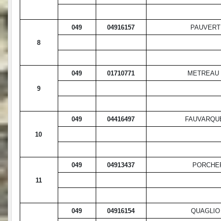
049
04916157
PAUVERT
8
049
01710771
METREAU 
9
049
04416497
FAUVARQU
10
049
04913437
PORCHE
11
049
04916154
QUAGLIO